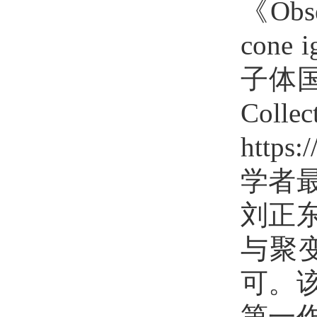
《Obser
cone 
子体国际
Co
http
学者
刘正
与聚
可。
第一