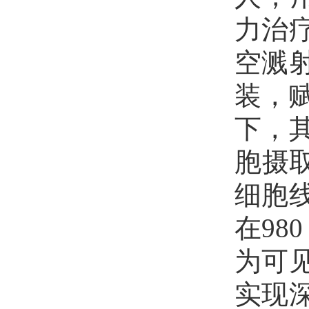
力治
空溅
装，赋
下，
胞摄
细胞
在98
为可
实现