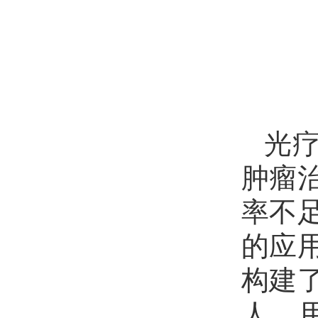
光
肿瘤
率不
的应
构建
人，